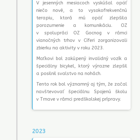
V jesenných mesiacoch vyskúšal opäť
niečo nové, a to vysokofrekvenčnú
terapiu, ktorá mú opäť zlepšila
porozumenie a komunikáciu. OZ
v spolupráci OZ Gocnog v rámci
vianočných trhov v Cíferi zorganizovali
zbierku na aktivity v roku 2023.
Maťkovi bol zakúpený invalidný vozík a
špeciálny bicykel, ktorý výrazne zlepšil
a posilnil svalstvo na nohách.
Tento rok bol významný aj tým, že začal
navštevovať špeciálnu Spojenú školu
v Trnave v rámci predškolskej prípravy.
2023