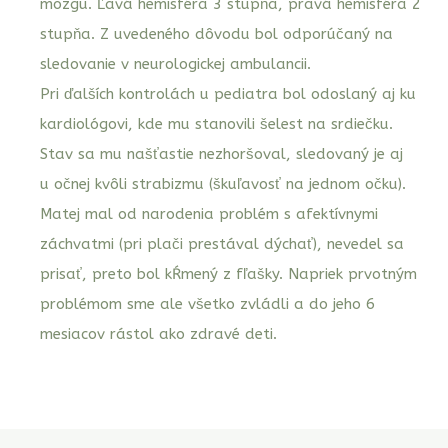
mozgu. Ľavá hemisféra 3 stupňa, pravá hemisféra 2
stupňa. Z uvedeného dôvodu bol odporúčaný na
sledovanie v neurologickej ambulancii.
Pri ďalších kontrolách u pediatra bol odoslaný aj ku
kardiológovi, kde mu stanovili šelest na srdiečku.
Stav sa mu našťastie nezhoršoval, sledovaný je aj
u očnej kvôli strabizmu (škuľavosť na jednom očku).
Matej mal od narodenia problém s afektívnymi
záchvatmi (pri plači prestával dýchať), nevedel sa
prisať, preto bol kŕmený z fľašky. Napriek prvotným
problémom sme ale všetko zvládli a do jeho 6
mesiacov rástol ako zdravé deti.