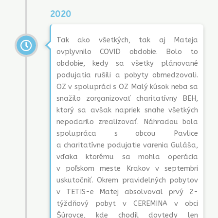
2020
Tak ako všetkých, tak aj Mateja
ovplyvnilo COVID obdobie. Bolo to
obdobie, kedy sa všetky plánované
podujatia rušili a pobyty obmedzovali.
OZ v spolupráci s OZ Malý kúsok neba sa
snažilo zorganizovať charitatívny BEH,
ktorý sa avšak napriek snahe všetkých
nepodarilo zrealizovať. Náhradou bola
spolupráca s obcou Pavlice
a charitatívne podujatie varenia Guláša,
vďaka ktorému sa mohla operácia
v poľskom meste Krakov v septembri
uskutočniť. Okrem pravidelných pobytov
v TETIS-e Matej absolvoval prvý 2-
týždňový pobyt v CEREMINA v obci
Šúrovce, kde chodil dovtedy len