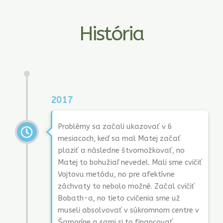
História
2017
Problémy sa začali ukazovať v 6
mesiacoch, keď sa mal Matej začať
plaziť a následne štvornožkovať, no
Matej to bohužiaľ nevedel. Mali sme cvičiť
Vojtovu metódu, no pre afektívne
záchvaty to nebolo možné. Začal cvičiť
Bobath-a, no tieto cvičenia sme už
museli absolvovať v súkromnom centre v
Šamoríne a sami si to financovať.