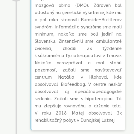
mozgová obrna (DMO). Zároveň bol
odoslaný na genetické vyšetrenie, kde mu
o pol roka stanovili Burnside-Buttlerov
syndróm. Informácií o syndróme sme mali
minimum, nakoľko sme boli jediní na
Slovensku. Zintenzívnili sme ambulantné
cvičenia, chodili 2x týždenne
k súkromnému fyzioterapeutovi v Trnave.
Nakoľko nerozprával a mal slabú
pozornosť, začali sme navštevovať
centrum Natália v Hlohovci, kde
absolvoval Biofeedbag. V centre neskôr
absolvoval aj špeciálnopedagogické
sedenia. Začali sme s hipoterapiou. Tá
mu zlepšuje rovnováhu a držanie tela.
V roku 2018 Matej absolvoval 3x
rehabilitačný pobyt v Dunajskej Lužnej.