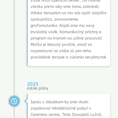
stále hrozí operácia bedier , no robíme
všetko preto aby sme tomu zabránili.
Vďaka terapiám sa mu ale opäť zlepšila
spolupráca, porozumenie,
grafomotorika. Kúpili sme mu nový
invalidný vozík, Komunikačný prístroj a
program na ktorom sa učíme pracovať.
Maťko je šikovný prváčik, snaží sa
napredovať no stále sú pre neho
pravidelné terapie a cvičenia nevyhnutné
2025
ďalšie plány
Spolu s Jakubkom by sme chceli
zopakovať rehabilitačné pobyt v
Ceremina centre, Tetis Dunajská Lužná,