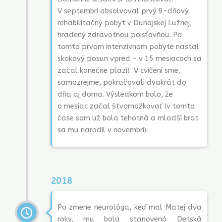
V septembri absolvoval prvý 9-dňový
rehabilitačný pobyt v Dunajskej Lužnej,
hradený zdravotnou poisťovňou. Po
tomto prvom intenzívnom pobyte nastal
skokový posun vpred – v 15 mesiacoch sa
začal konečne plaziť. V cvičení sme,
samozrejme, pokračovali dvakrát do
dňa aj doma. Výsledkom bolo, že
o mesiac začal štvornožkovať (v tomto
čase som už bola tehotná a mladší brat
sa mu narodil v novembri).
2018
Po zmene neurológa, keď mal Matej dva
roky, mu bola stanovená Detská