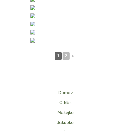
1
2
►
Domov
O Nás
Matejko
Jakubko